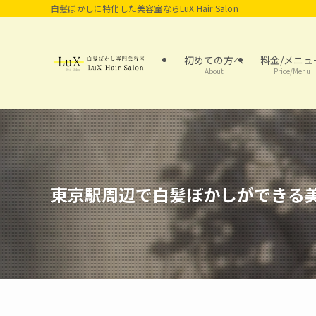
白髪ぼかしに特化した美容室ならLuX Hair Salon
初めての方へ
料金/メニュ
About
Price/Menu
東京駅周辺で白髪ぼかしができる