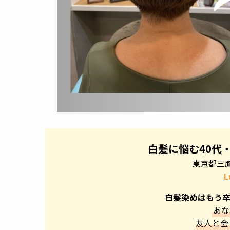
白髪に悩む40代
東京都三
L
白髪染めはもう卒
あな
友人と会