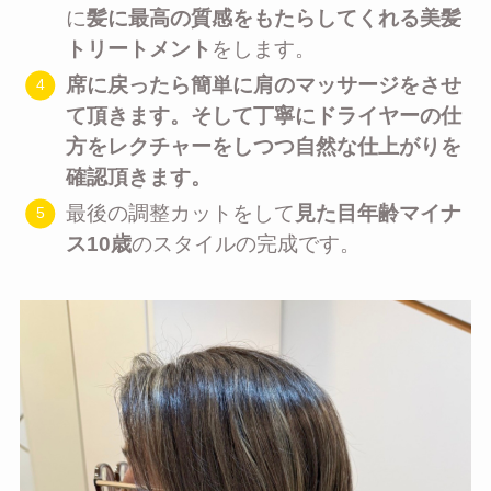
に
髪に最高の質感をもたらしてくれる美髪
トリートメント
をします。
席に戻ったら簡単に肩のマッサージをさせ
て頂きます。そして
丁寧にドライヤーの仕
方をレクチャーをしつつ自然な仕上がりを
確認頂きます
。
最後の調整カットをして
見た目年齢マイナ
ス10歳
のスタイルの完成です。