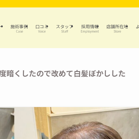
ー
施術事例
口コミ
スタッフ
採用情報
店舗所在地
Case
Voice
Staff
Employment
Store
度暗くしたので改めて白髪ぼかしした